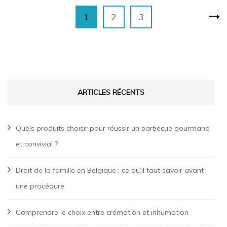
Pagination
Page
Page
Page
1
2
3
des
publications
ARTICLES RÉCENTS
Quels produits choisir pour réussir un barbecue gourmand
et convivial ?
Droit de la famille en Belgique : ce qu’il faut savoir avant
une procédure
Comprendre le choix entre crémation et inhumation