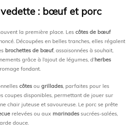
vedette : bœuf et porc
souvent la première place. Les
côtes de bœuf
ononcé. Découpées en belles tranches, elles régalent
es
brochettes de bœuf
, assaisonnées à souhait,
nements grâce à l’ajout de légumes, d’
herbes
romage fondant.
ionnelles
côtes
ou
grillades
, parfaites pour les
es coupes disponibles, permettant de jouer sur
ne chair juteuse et savoureuse. Le porc se prête
ecue
relevées ou aux
marinades
sucrées-salées,
arde douce.