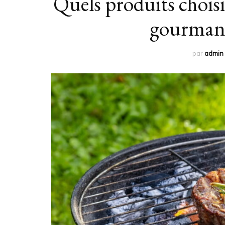
Quels produits chois
gourmand 
par
admin